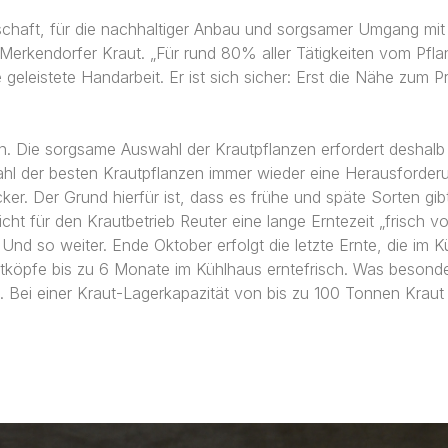
irtschaft, für die nachhaltiger Anbau und sorgsamer Umgang mi
 Merkendorfer Kraut. „Für rund 80% aller Tätigkeiten vom Pfla
die geleistete Handarbeit. Er ist sich sicher: Erst die Nähe zu
en. Die sorgsame Auswahl der Krautpflanzen erfordert deshalb
swahl der besten Krautpflanzen immer wieder eine Herausforde
acker. Der Grund hierfür ist, dass es frühe und späte Sorten gi
cht für den Krautbetrieb Reuter eine lange Erntezeit „frisch v
nd so weiter. Ende Oktober erfolgt die letzte Ernte, die im K
köpfe bis zu 6 Monate im Kühlhaus erntefrisch. Was besonders
Bei einer Kraut-Lagerkapazität von bis zu 100 Tonnen Kraut k